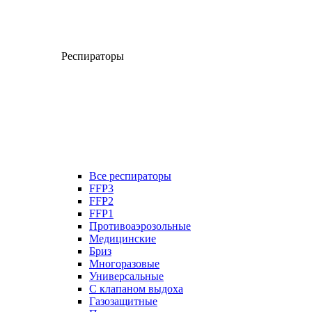
Респираторы
Все респираторы
FFP3
FFP2
FFP1
Противоаэрозольные
Медицинские
Бриз
Многоразовые
Универсальные
С клапаном выдоха
Газозащитные