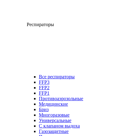
Респираторы
Все респираторы
FFP3
FFP2
FFP1
Противоаэрозольные
Медицинские
Бриз
Многоразовые
Универсальные
С клапаном выдоха
Газозащитные