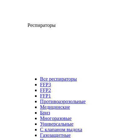
Респираторы
Все респираторы
FFP3
FFP2
FFP1
Противоаэрозольные
Медицинские
Бриз
Многоразовые
Универсальные
С клапаном выдоха
Газозащитные