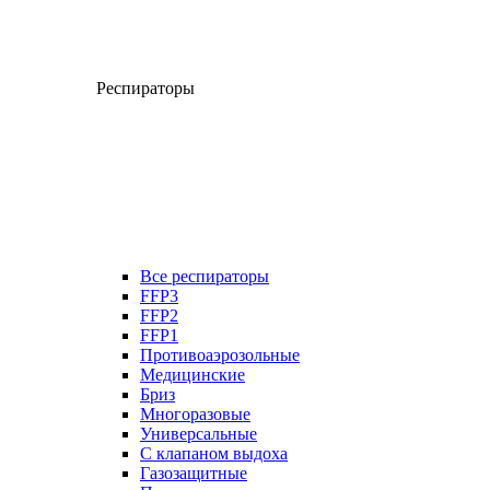
Респираторы
Все респираторы
FFP3
FFP2
FFP1
Противоаэрозольные
Медицинские
Бриз
Многоразовые
Универсальные
С клапаном выдоха
Газозащитные