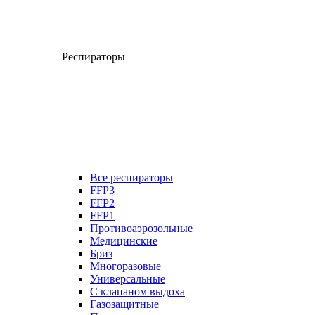
Респираторы
Все респираторы
FFP3
FFP2
FFP1
Противоаэрозольные
Медицинские
Бриз
Многоразовые
Универсальные
С клапаном выдоха
Газозащитные