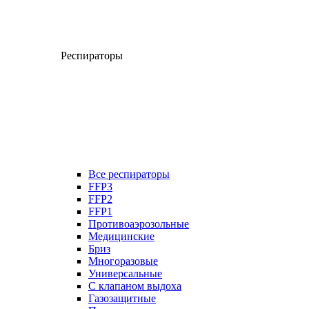
Респираторы
Все респираторы
FFP3
FFP2
FFP1
Противоаэрозольные
Медицинские
Бриз
Многоразовые
Универсальные
С клапаном выдоха
Газозащитные