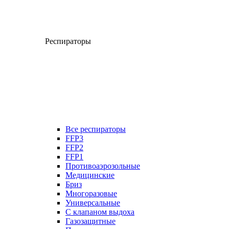
Респираторы
Все респираторы
FFP3
FFP2
FFP1
Противоаэрозольные
Медицинские
Бриз
Многоразовые
Универсальные
С клапаном выдоха
Газозащитные