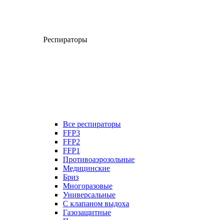
Респираторы
Все респираторы
FFP3
FFP2
FFP1
Противоаэрозольные
Медицинские
Бриз
Многоразовые
Универсальные
С клапаном выдоха
Газозащитные