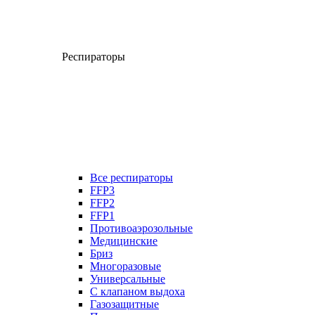
Респираторы
Все респираторы
FFP3
FFP2
FFP1
Противоаэрозольные
Медицинские
Бриз
Многоразовые
Универсальные
С клапаном выдоха
Газозащитные