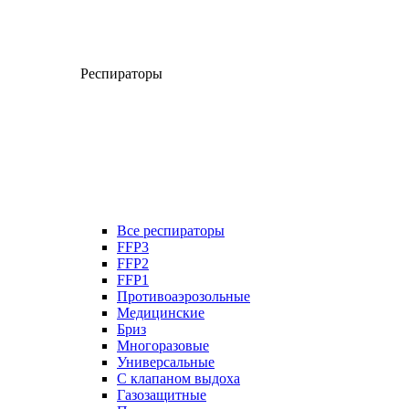
Респираторы
Все респираторы
FFP3
FFP2
FFP1
Противоаэрозольные
Медицинские
Бриз
Многоразовые
Универсальные
С клапаном выдоха
Газозащитные