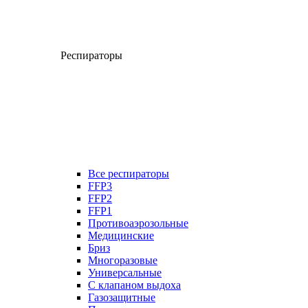
Респираторы
Все респираторы
FFP3
FFP2
FFP1
Противоаэрозольные
Медицинские
Бриз
Многоразовые
Универсальные
С клапаном выдоха
Газозащитные