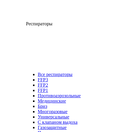
Респираторы
Все респираторы
FFP3
FFP2
FFP1
Противоаэрозольные
Медицинские
Бриз
Многоразовые
Универсальные
С клапаном выдоха
Газозащитные