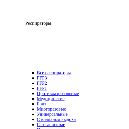
Респираторы
Все респираторы
FFP3
FFP2
FFP1
Противоаэрозольные
Медицинские
Бриз
Многоразовые
Универсальные
С клапаном выдоха
Газозащитные