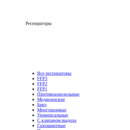
Респираторы
Все респираторы
FFP3
FFP2
FFP1
Противоаэрозольные
Медицинские
Бриз
Многоразовые
Универсальные
С клапаном выдоха
Газозащитные