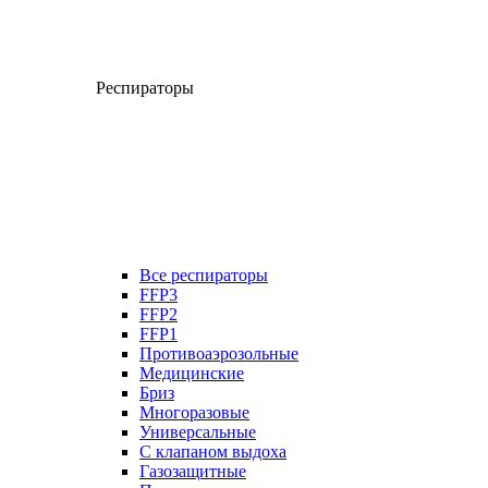
Респираторы
Все респираторы
FFP3
FFP2
FFP1
Противоаэрозольные
Медицинские
Бриз
Многоразовые
Универсальные
С клапаном выдоха
Газозащитные