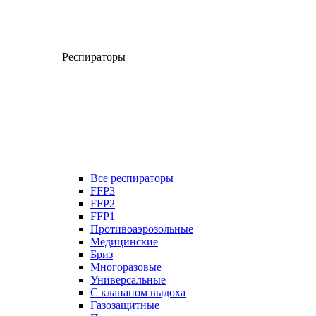
Респираторы
Все респираторы
FFP3
FFP2
FFP1
Противоаэрозольные
Медицинские
Бриз
Многоразовые
Универсальные
С клапаном выдоха
Газозащитные