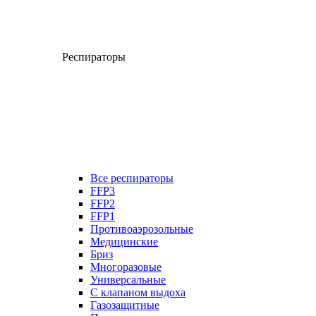
Респираторы
Все респираторы
FFP3
FFP2
FFP1
Противоаэрозольные
Медицинские
Бриз
Многоразовые
Универсальные
С клапаном выдоха
Газозащитные