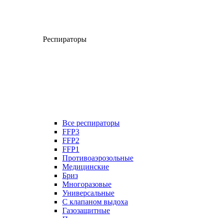
Респираторы
Все респираторы
FFP3
FFP2
FFP1
Противоаэрозольные
Медицинские
Бриз
Многоразовые
Универсальные
С клапаном выдоха
Газозащитные