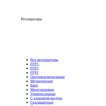
Респираторы
Все респираторы
FFP3
FFP2
FFP1
Противоаэрозольные
Медицинские
Бриз
Многоразовые
Универсальные
С клапаном выдоха
Газозащитные