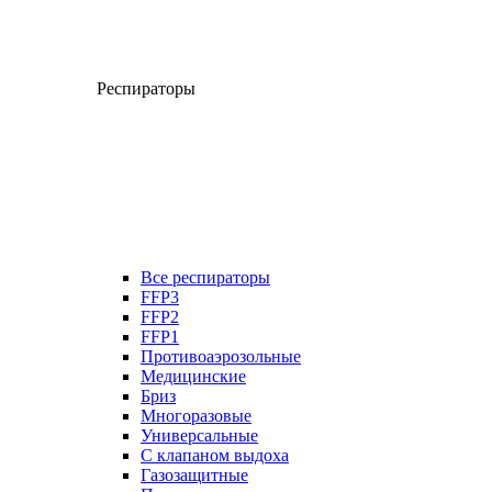
Респираторы
Все респираторы
FFP3
FFP2
FFP1
Противоаэрозольные
Медицинские
Бриз
Многоразовые
Универсальные
С клапаном выдоха
Газозащитные