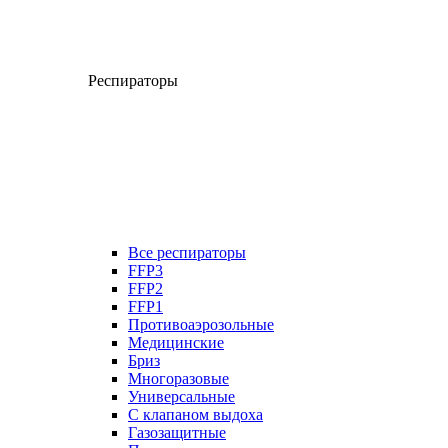
Респираторы
Все респираторы
FFP3
FFP2
FFP1
Противоаэрозольные
Медицинские
Бриз
Многоразовые
Универсальные
С клапаном выдоха
Газозащитные