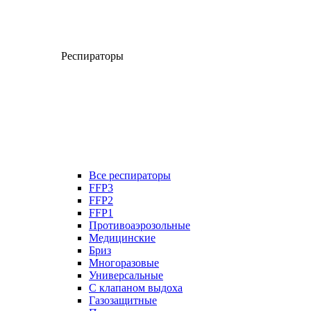
Респираторы
Все респираторы
FFP3
FFP2
FFP1
Противоаэрозольные
Медицинские
Бриз
Многоразовые
Универсальные
С клапаном выдоха
Газозащитные