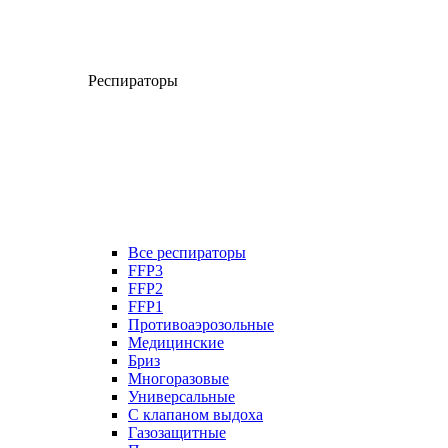
Респираторы
Все респираторы
FFP3
FFP2
FFP1
Противоаэрозольные
Медицинские
Бриз
Многоразовые
Универсальные
С клапаном выдоха
Газозащитные