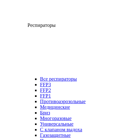
Респираторы
Все респираторы
FFP3
FFP2
FFP1
Противоаэрозольные
Медицинские
Бриз
Многоразовые
Универсальные
С клапаном выдоха
Газозащитные