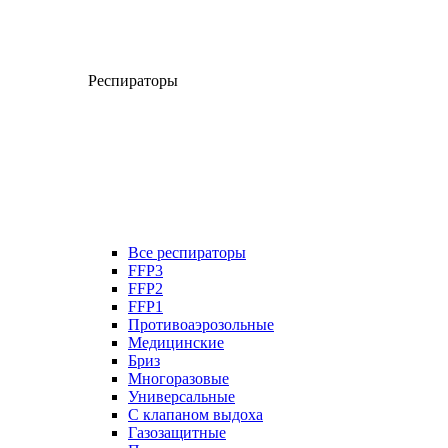
Респираторы
Все респираторы
FFP3
FFP2
FFP1
Противоаэрозольные
Медицинские
Бриз
Многоразовые
Универсальные
С клапаном выдоха
Газозащитные