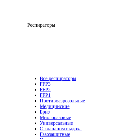
Респираторы
Все респираторы
FFP3
FFP2
FFP1
Противоаэрозольные
Медицинские
Бриз
Многоразовые
Универсальные
С клапаном выдоха
Газозащитные