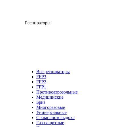
Респираторы
Все респираторы
FFP3
FFP2
FFP1
Противоаэрозольные
Медицинские
Бриз
Многоразовые
Универсальные
С клапаном выдоха
Газозащитные