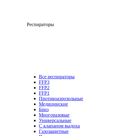
Респираторы
Все респираторы
FFP3
FFP2
FFP1
Противоаэрозольные
Медицинские
Бриз
Многоразовые
Универсальные
С клапаном выдоха
Газозащитные